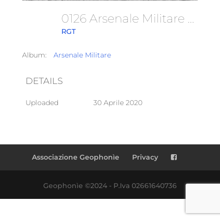
0126 Arsenale Militare Marittimo
RGT
Album:
Arsenale Militare
DETAILS
Uploaded
30 Aprile 2020
Associazione Geophonìe
Privacy
Geophonìe ©2024 - P.Iva 02661640736