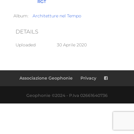
RGT
Album:
Architetture nel Tempo
DETAILS
Uploaded
30 Aprile 2020
Associazione Geophonìe
Privacy
Geophonìe ©2024 - P.Iva 02661640736