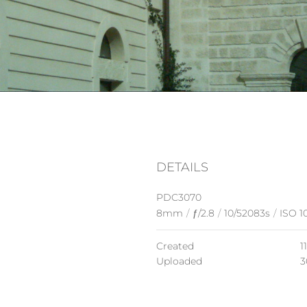
DETAILS
PDC3070
8mm
/
ƒ/2.8
/
10/52083s
/
ISO 1
Created
1
Uploaded
3