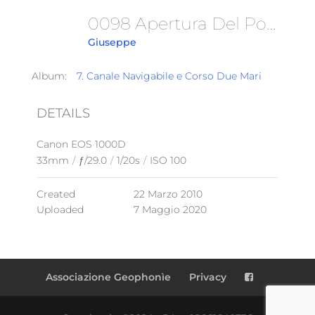
0098 Apertura Del Ponte
Giuseppe
Album:
7. Canale Navigabile e Corso Due Mari
DETAILS
Canon EOS 1000D
33mm
/
ƒ/29.0
/
1/20s
/
ISO 100
Created
22 Marzo 2010
Uploaded
7 Maggio 2020
Associazione Geophonìe
Privacy