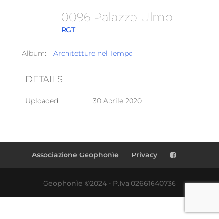
0096 Palazzo Ulmo
RGT
Album:
Architetture nel Tempo
DETAILS
Uploaded
30 Aprile 2020
Associazione Geophonìe
Privacy
Geophonìe ©2024 - P.Iva 02661640736