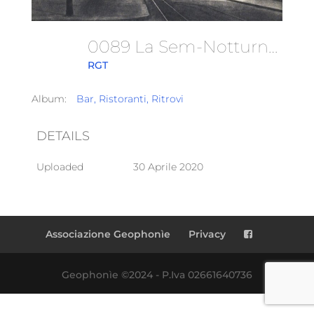
0089 La Sem-Notturno
RGT
Album:
Bar, Ristoranti, Ritrovi
DETAILS
Uploaded
30 Aprile 2020
Associazione Geophonìe
Privacy
Geophonìe ©2024 - P.Iva 02661640736