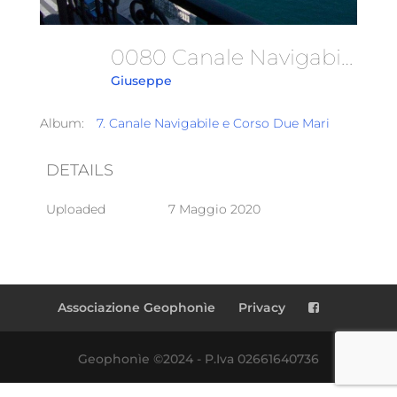
0080 Canale Navigabile
Giuseppe
Album:
7. Canale Navigabile e Corso Due Mari
DETAILS
Uploaded
7 Maggio 2020
Associazione Geophonìe
Privacy
Geophonìe ©2024 - P.Iva 02661640736