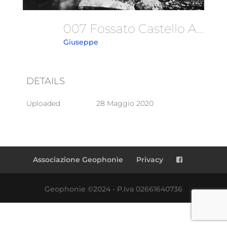
007 Fossato Castello Aragonese 1880
Giuseppe
DETAILS
Uploaded
28 Maggio 2020
Associazione Geophonìe
Privacy
Geophonìe ©2024 - P.Iva 02661640736