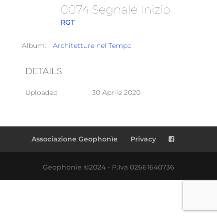
0074 Segnale Inizio
RGT
Album:
Architetture nel Tempo
DETAILS
Uploaded
30 Aprile 2020
Associazione Geophonìe
Privacy
Geophonìe ©2024 - P.Iva 02661640736