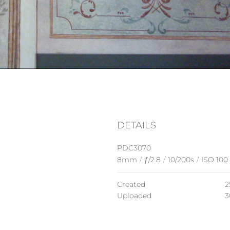
DETAILS
PDC3070
8mm
/
ƒ/2.8
/
10/200s
/
ISO 100
Created
2
Uploaded
3