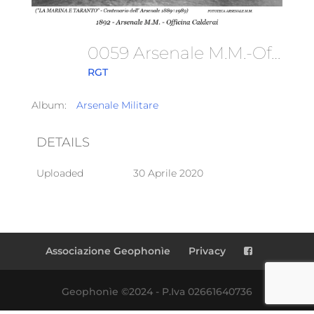
0059 Arsenale M.M.-Officina Calderai-1892
RGT
Album:
Arsenale Militare
DETAILS
Uploaded
30 Aprile 2020
Associazione Geophonìe
Privacy
Geophonìe ©2024 - P.Iva 02661640736