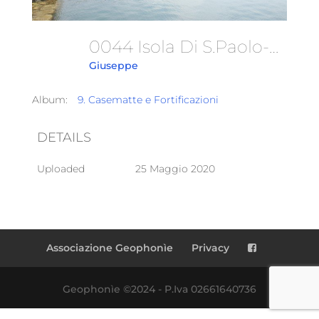
0044 Isola Di S.Paolo-Fortificazioni
Giuseppe
Album:
9. Casematte e Fortificazioni
DETAILS
Uploaded
25 Maggio 2020
Associazione Geophonìe
Privacy
Geophonìe ©2024 - P.Iva 02661640736