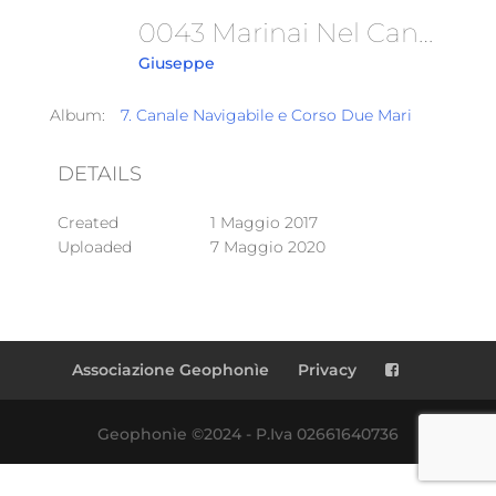
0043 Marinai Nel Canale Navigabile
Giuseppe
Album:
7. Canale Navigabile e Corso Due Mari
DETAILS
Created
1 Maggio 2017
Uploaded
7 Maggio 2020
Associazione Geophonìe
Privacy
Geophonìe ©2024 - P.Iva 02661640736