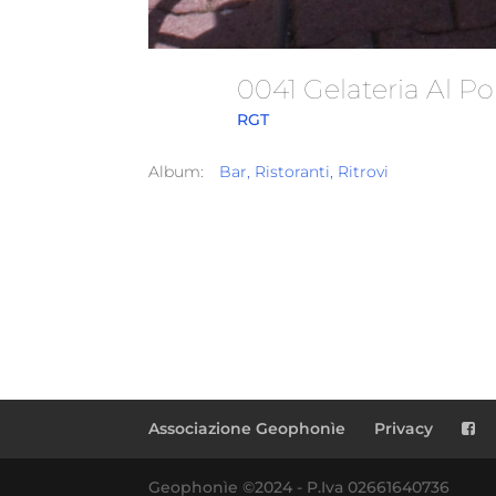
0041 Gelateria Al P
RGT
Album:
Bar, Ristoranti, Ritrovi
Associazione Geophonìe
Privacy
Geophonìe ©2024 - P.Iva 02661640736