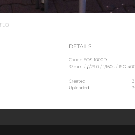
orto
DETAILS
Canon EOS 1000D
33mm
/
ƒ/29.0
/
1/160s
/
ISO 40
Created
3
Uploaded
3