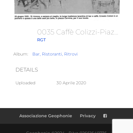
0035 Caffè Colizzi-Piazza Del Carmine
RGT
Album:
Bar, Ristoranti, Ritrovi
DETAILS
Uploaded
30 Aprile 2020
Associazione Geophonìe
Privacy
Geophonìe ©2024 - P.Iva 02661640736