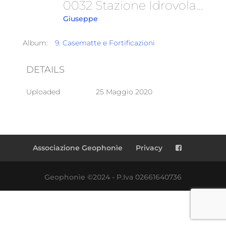
0032 Stazione Idrovolanti
Giuseppe
Album:
9. Casematte e Fortificazioni
DETAILS
Uploaded
25 Maggio 2020
Associazione Geophonìe
Privacy
Geophonìe ©2024 - P.Iva 02661640736