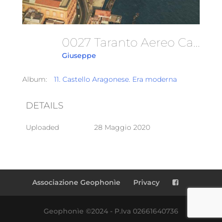
0027 Taranto Aereo Castello
Giuseppe
Album:
11. Castello Aragonese. Era moderna
DETAILS
Uploaded
28 Maggio 2020
Associazione Geophonìe
Privacy
Geophonìe ©2024 - P.Iva 02661640736