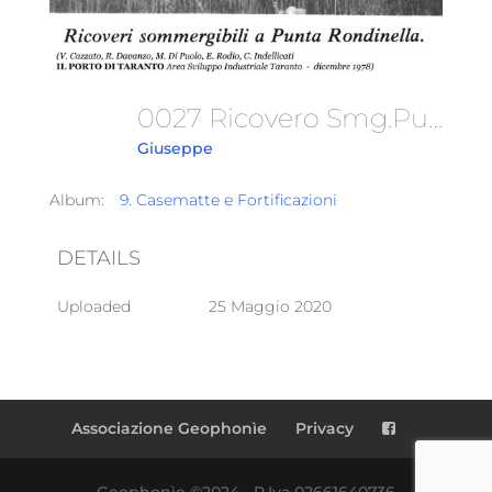
0027 Ricovero Smg.Punta Rondinella
Giuseppe
Album:
9. Casematte e Fortificazioni
DETAILS
Uploaded
25 Maggio 2020
Associazione Geophonìe
Privacy