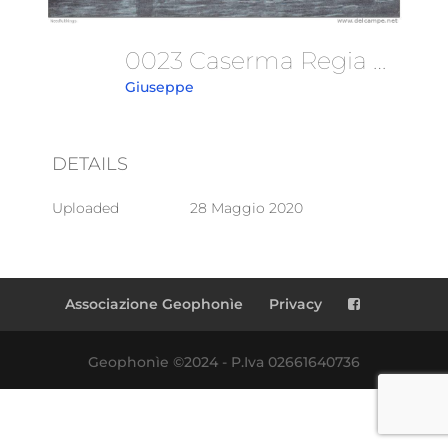
0023 Caserma Regia Marina-Visita Di Sua Maestà Il Re
Giuseppe
DETAILS
Uploaded
28 Maggio 2020
Associazione Geophonìe
Privacy
Geophonìe ©2024 - P.Iva 02661640736