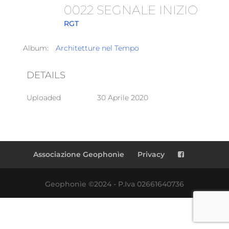
0022 SEGNALE INIZIO
RGT
Album:
Architetture nel Tempo
DETAILS
Uploaded
30 Aprile 2020
Associazione Geophonìe
Privacy
Geophonìe ©2024 - P.Iva 02661640736