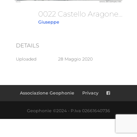
0022 Castello Aragonese-Campagna D\'Oriente 1914-1918
Giuseppe
DETAILS
Uploaded
28 Maggio 2020
Associazione Geophonìe
Privacy
Geophonìe ©2024 - P.Iva 02661640736