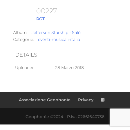
00227
RGT
Album:
Jefferson Starship - Salò
Categorie:
eventi-musicali-italia
DETAILS
Uploaded
28 Marzo 2018
Associazione Geophonìe
Privacy
Geophonìe ©2024 - P.Iva 02661640736