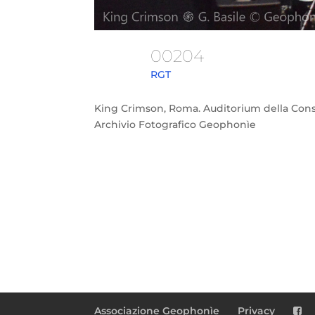
00204
RGT
King Crimson, Roma. Auditorium della Consol
Archivio Fotografico Geophonìe
Associazione Geophonìe
Privacy