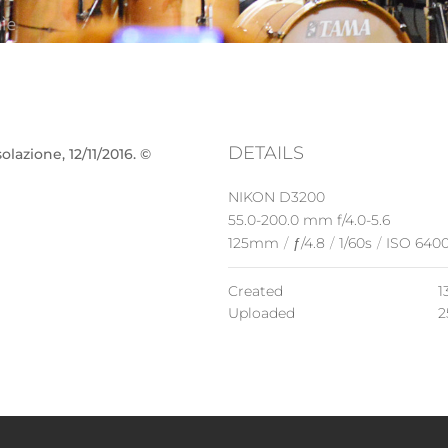
DETAILS
azione, 12/11/2016. ©
NIKON D3200
55.0-200.0 mm f/4.0-5.6
125mm
/
ƒ/4.8
/
1/60s
/
ISO 640
Created
1
Uploaded
2