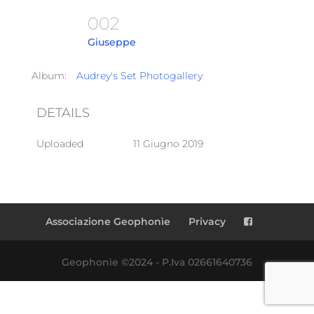
002
Giuseppe
Album:
Audrey's Set Photogallery
DETAILS
Uploaded
11 Giugno 2019
Associazione Geophonìe
Privacy
Geophonìe ©2024 - P.Iva 02661640736