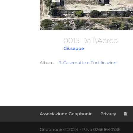
0015 Dall\'aereo
Giuseppe
Album:
9. Casematte e Fortificazioni
Associazione Geophonìe
Privacy
Geophonìe ©2024 - P.Iva 02661640736