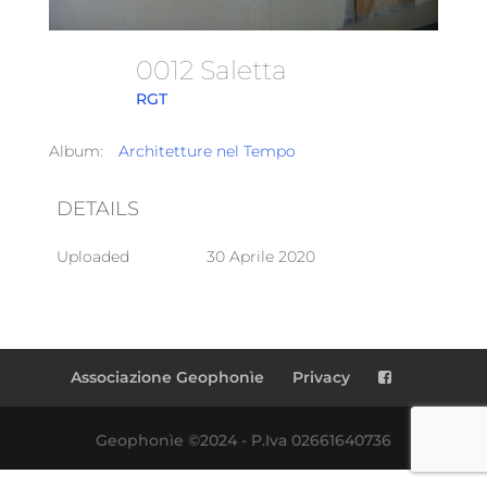
0012 Saletta
RGT
Album:
Architetture nel Tempo
DETAILS
Uploaded
30 Aprile 2020
Associazione Geophonìe
Privacy
Geophonìe ©2024 - P.Iva 02661640736