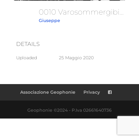
0010 VarosommergibileArchimede
Giuseppe
DETAILS
Uploaded
25 Maggio 2020
Associazione Geophonìe
Privacy
Geophonìe ©2024 - P.Iva 02661640736