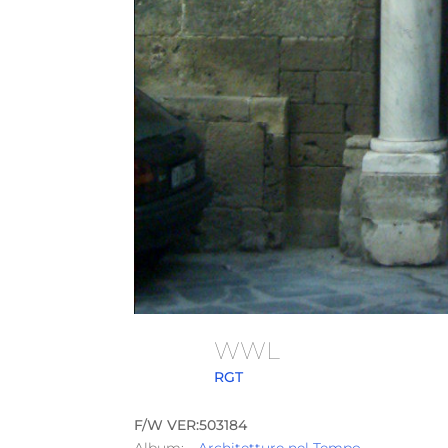
WWL
RGT
F/W VER:503184
Album:
Architetture nel Tempo