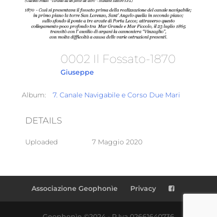
0002 Il Fossato-1870
Giuseppe
Album:
7. Canale Navigabile e Corso Due Mari
DETAILS
Uploaded
7 Maggio 2020
Associazione Geophonìe
Privacy
Geophonìe ©2024 - P.Iva 02661640736