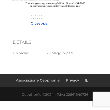
0002
Giuseppe
DETAILS
Uploaded
25 Maggio 2020
Associazione Geophonìe
Privacy
Geophonìe ©2024 - P.Iva 02661640736