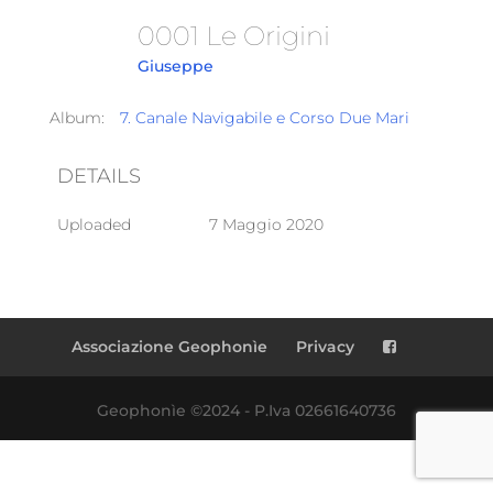
0001 Le Origini
Giuseppe
Album:
7. Canale Navigabile e Corso Due Mari
DETAILS
Uploaded
7 Maggio 2020
Associazione Geophonìe
Privacy
Geophonìe ©2024 - P.Iva 02661640736