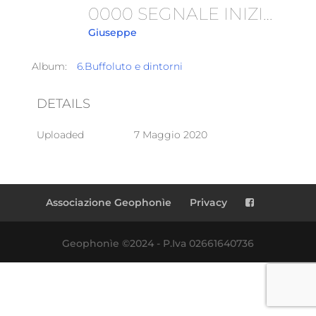
0000 SEGNALE INIZIO
Giuseppe
Album:
6.Buffoluto e dintorni
DETAILS
Uploaded
7 Maggio 2020
Associazione Geophonìe
Privacy
Geophonìe ©2024 - P.Iva 02661640736