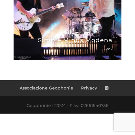
Simple Minds Modena
- 60 -
Associazione Geophonìe
Privacy
Geophonìe ©2024 - P.Iva 02661640736