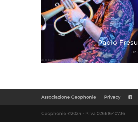
Paolo Fres
- 12 
Associazione Geophonìe
Privacy
Geophonìe ©2024 - P.Iva 02661640736