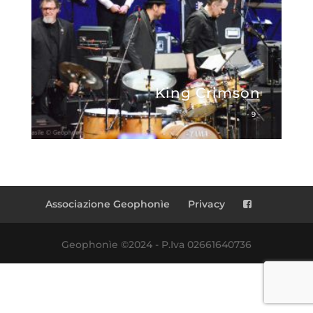
King Crimson
- 9 -
Associazione Geophonìe
Privacy
Geophonìe ©2024 - P.Iva 02661640736