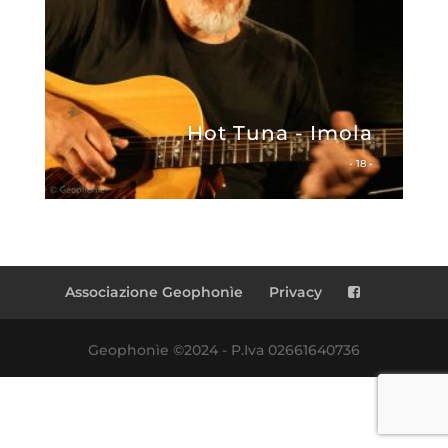
Hot Tuna - Imola
- 18 -
Associazione Geophonìe
Privacy
Geophonìe ©2024 - P.Iva 02661640736