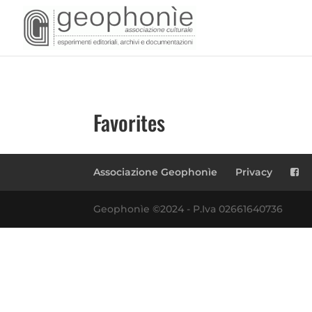
Favorites
Associazione Geophonìe
Privacy
Geophonìe ©2024 - P.Iva 02661640736